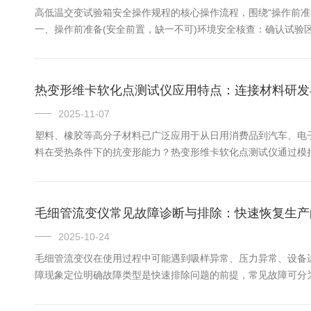
高低温交变试验箱安全操作规程的核心操作流程，围绕“操作前
一、操作前准备(安全前置，缺一不可)环境安全核查：确认试验
≥50cm，环境温湿度符合要求(15-30℃、湿度≤85%RH)。
热变形维卡软化点测试仪应用特点：连接材料研发
2025-11-07
塑料、橡胶等高分子材料已广泛应用于从日用消费品到汽车、电
料在受热条件下的抗变形能力？热变形维卡软化点测试仪通过模
的通用基准。该仪器集成了两种应用广泛的测试方法，从不同维
特定的恒定...
毛细管流变仪常见故障诊断与排除：快速恢复生产
2025-10-24
毛细管流变仪在使用过程中可能遇到吸样异常、压力异常、设备
障现象定位明确故障类型是快速排除问题的前提，常见故障可分
障、水柱堵塞气路。示例：某实验室流变仪吸样量不足，检查发
动大。可能原...