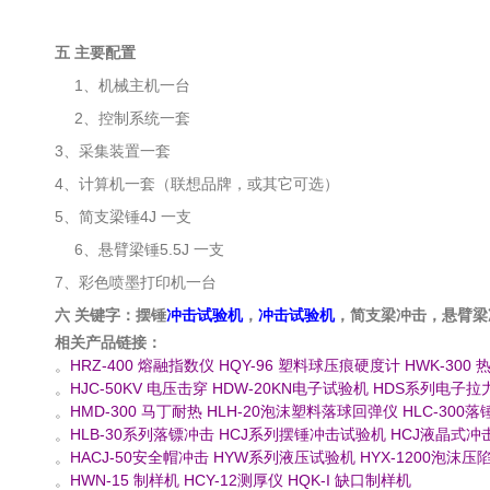
五 主要配置
1、机械主机一台
2、控制系统一套
3、采集装置一套
4、计算机一套（联想品牌，或其它可选）
5、简支梁锤4J 一支
6、悬臂梁锤5.5J 一支
7、彩色喷墨打印机一台
六 关键字：摆锤
冲击试验机
，
冲击试验机
，简支梁冲击，悬臂梁
相关产品链接：
。
HRZ-400 熔融指数仪
HQY-96 塑料球压痕硬度计
HWK-300
。
HJC-50KV 电压击穿
HDW-20KN电子试验机
HDS系列电子拉
。
HMD-300 马丁耐热
HLH-20泡沫塑料落球回弹仪
HLC-300
。
HLB-30系列落镖冲击
HCJ系列摆锤冲击试验机
HCJ液晶式冲
。
HACJ-50安全帽冲击
HYW系列液压试验机
HYX-1200泡沫
。
HWN-15 制样机
HCY-12测厚仪
HQK-I 缺口制样机