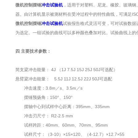
微机控制摆锤
冲击试验机
，适用于对塑料、尼龙、橡胶、玻璃钢
器。由计算机显示被测材料在受冲过程中的特性曲线，可满足ISO179、G
微机控制摆锤
冲击试验机
试验报告格式灵活可变，可对试验数据
为选定。一组试验的曲线可以多种颜色叠加对比。试验曲线上的
四 主要技术参数：
简支梁冲击能量： 4J （1J 7.5J 15J 25J 50J可选配）
悬臂梁冲击能量： 5.5J 11J 12.5J 22J 50J可选配
冲击速度：3.8m／s、3.5m／s
摆锤预扬角：150°、150°
摆轴中心到试样中心距离：395mm、335mm
冲击刃尺寸： R2-2.5 mm
试样跨距：40mm、60mm、70mm、95mm
试样尺寸：（3-10）×15×120、（4-12.7）×12.7×55