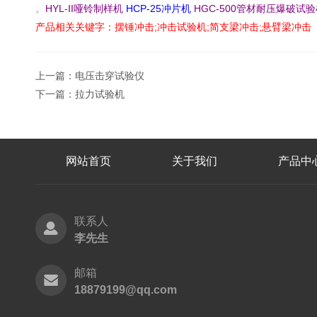
。
HYL-II哑铃制样机
HCP-25冲片机
HGC-500管材耐压爆破试
产品相关关键字：摆锤冲击;冲击试验机;简支梁冲击;悬臂梁冲击
上一篇：
电压击穿试验仪
下一篇：
拉力试验机
网站首页
关于我们
产品中
联系人
李先生
邮箱
18879199@qq.com