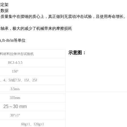
固定架
取数据
击质量集中在摆锤的质心上，真正做到无震动冲击试验，且使用寿命增长
珠轴承，极大的减少了机械带来的摩擦损耗
t-ib/in等单位
示意图：
料材料拉伸冲击试验机
HCJ-4-5.5
150
°
、4、5J或7.5J
、15J、25J
3.5m/s
335mm
25～30 mm
30
°±1°
60g
±1、120g±1