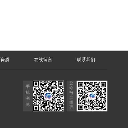
誉资质
在线留言
联系我们
公
手
众
机
号
二
浏
维
览
码