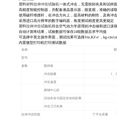
塑料材料拉伸冲击试验机
一体式冲击，无需拆卸夹具和试样
高精度智能控制器，并配备液晶显示器，能直观，准确的读
使用碳纤维摆杆，在冲击方向上，提高材料的刚性，及将冲
采用进口高分辨率的数字编码器，角度测试精度更高更稳定
塑料拉伸冲击试验机
符合空气动力学原理的冲击锤和进口滚
自动计算终结果，试验数据可保存24组数据且求平均值
可选择中英文操作界面，测试结果可选择J/m,KJ/㎡，kg-cm/cm,f
内置微型打印机打印测试数据
名称
塑
型号
参数
预仰角
冲击能量
1、2
冲击速度
摆锤中心距
活动夹块与固定夹块间距离
冲击刀刃夹角
拉伸冲击性能
丁字头质量