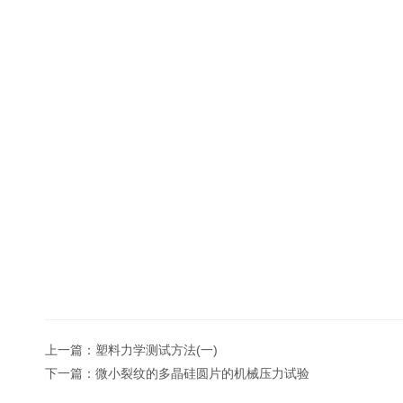
上一篇：
塑料力学测试方法(一)
下一篇：
微小裂纹的多晶硅圆片的机械压力试验