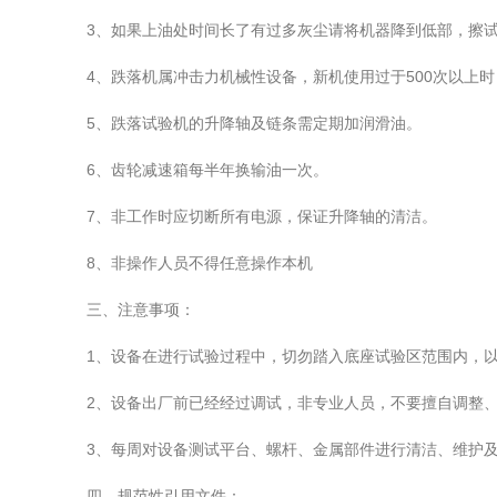
3、如果上油处时间长了有过多灰尘请将机器降到低部，擦试
4、跌落机属冲击力机械性设备，新机使用过于500次以上时
5、跌落试验机的升降轴及链条需定期加润滑油。
6、齿轮减速箱每半年换输油一次。
7、非工作时应切断所有电源，保证升降轴的清洁。
8、非操作人员不得任意操作本机
三、注意事项：
1、设备在进行试验过程中，切勿踏入底座试验区范围内，以
2、设备出厂前已经经过调试，非专业人员，不要擅自调整、
3、每周对设备测试平台、螺杆、金属部件进行清洁、维护及
四、规范性引用文件：