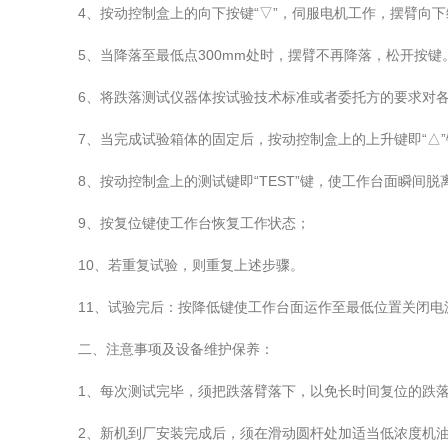
4、按动控制盒上的向下按键“▽”，伺服电机工作，摆臂向下
5、当降落至最低点300mm处时，摆臂不再降落，松开按键
6、将跌落测试仪器体按试验技术标准或者委托方的要求对各部
7、当完成试验箱体的固定后，按动控制盒上的上升键即“△”键
8、按动控制盒上的测试键即“TEST”键，使工作台面瞬间脱
9、按复位键使工作台恢复工作状态；
10、若重复试验，则重复上述步骤。
11、试验完后：按降低键使工作台面运作至最低位置关闭电
二、注意事项及设备维护保养：
1、每次测试完毕，须把跌落臂落下，以免长时间复位的跌落
2、新机到厂安装完成后，须在滑动圆杆处加适当低浓度机油