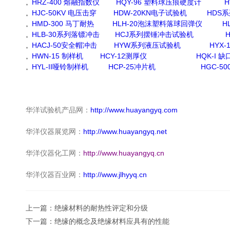
HRZ-400
熔融指数仪
HQY-96
塑料球压痕硬度计
H
。
HJC-50KV
电压击穿
HDW-20KN
电子试验机
HDS
系
。
HMD-300
马丁耐热
HLH-20
泡沫塑料落球回弹仪
H
。
HLB-30
系列落镖冲击
HCJ
系列摆锤冲击试验机
H
。
HACJ-50
安全帽冲击
HYW
系列液压试验机
HYX-
。
HWN-15
制样机
HCY-12
测厚仪
HQK-I
缺
。
HYL-II
哑铃制样机
HCP-25
冲片机
HGC-50
。
华洋试验机产品网：
http://www.huayangyq.com
华洋仪器展览网：
http://www.huayangyq.net
华洋仪器化工网：
http://www.huayangyq.cn
华洋仪器百业网：
http://www.jlhyyq.cn
上一篇：
绝缘材料的耐热性评定和分级
下一篇：
绝缘的概念及绝缘材料应具有的性能