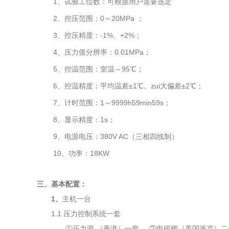
1、试验工位数：可根据用户需要选定
2、控压范围：
0～20MPa ；
3、控压精度：
-1%、+2%；
4、压力值分辨率：
0.01MPa；
5、控温范围：室温～
95℃；
6、控温精度：平均温差±
1℃。zui大偏差±2℃；
7、计时范围：
1～9999h59min59s；
8、显示精度：
1s；
9、电源电压：
380V AC（三相四线制）
10、功率：
18KW
三、基本配置：
1
、
主机一台
1.1 压力控制系统一套
①压力源 （香港）一套
②电磁阀（美国派克）二