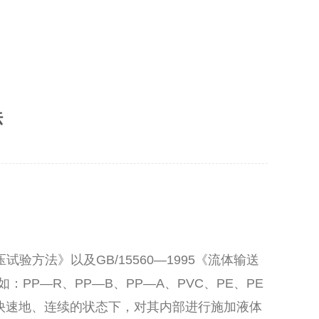
法
验方法》以及GB/15560—1995《流体输送
P—R、PP—B、PP—A、PVC、PE、PE
快速地、连续的状态下，对其内部进行施加液体