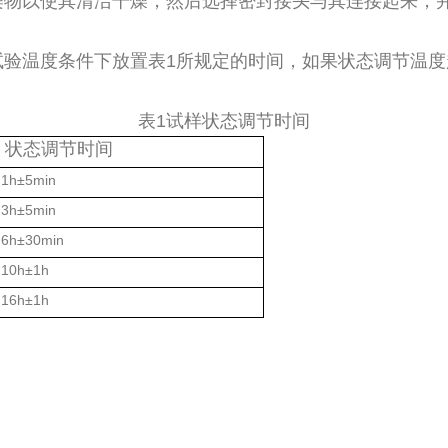
染物以使其清洁干燥，然后选择密封接头与其连接起来，
验温度条件下放置表1所规定的时间，如果状态调节温度
表1试样状态调节时间
状态调节时间
h
±
5min
h
±
5min
6h
±
30min
0h
±
1h
6h±1h