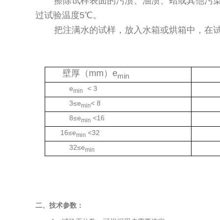
擦除试样表面的污渍、油渍、蜡或其他污
过试验温度5℃。
把注满水的试样，放入水箱或烘箱中，在试
壁厚（mm）e
min
e
< 3
1
min
3≤e
< 8
3
min
8≤e
<16
min
16≤e
<32
1
min
32≤e
1
min
二、技术参数：