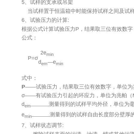
5、试样的支承或吊架
当试样置于恒温箱中时能保持试样之间及试样
6、试验压力的计算:
根据公式计算试验压力P，结果取三位有效数字
公式：
2e
min
P=σ
d
—e
em
min
式中：
P
——试验压力，结果取三位有效数字，单位为
σ——有试验压力引起的环应力，单位为兆帕（M
d
测量得到的试样平均外径，单位为毫
em
————
e
测量得到的试样自由长度部分壁厚的
min
————
7、试样状态调节: