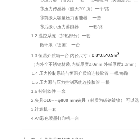
③压力传感器（航天
701所）一个/路
④前级大容量压力蓄能器
一套
⑤后级小压力蓄能器
一套/路
1.2 温控系统（加热部分）一套
循环泵（德国） 一台
3
1.3 恒温介质箱一台
内径尺寸：
0.8*0.5*0.9m
（内外全不锈钢材质
,内板厚度2.0mm,外板厚度1.0mm）
1.4 压力控制系统与恒温介质箱连接胶管 一根
/每路
1.5 压力源与压力控制系统连接胶管 一根
1.6 控制软件 一套
2.夹具
φ
10----φ800 mm夹具
（材质为碳钢镀镍） 可以
3.
计算机一套
4.A4
彩色喷墨打印机一台