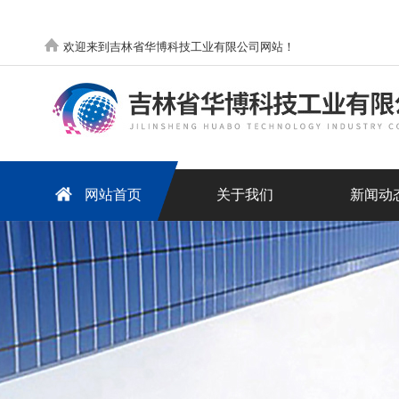
欢迎来到吉林省华博科技工业有限公司网站！
网站首页
关于我们
新闻动