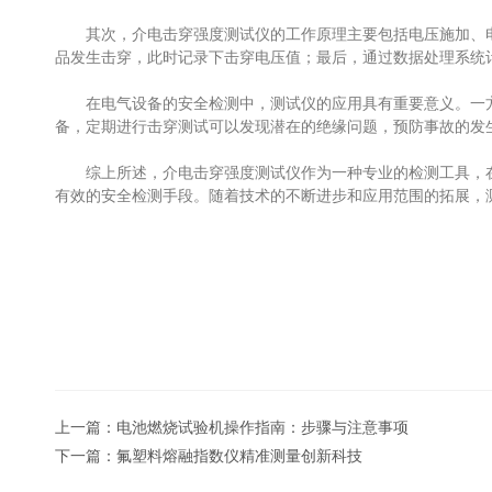
其次，介电击穿强度测试仪的工作原理主要包括电压施加、电
品发生击穿，此时记录下击穿电压值；最后，通过数据处理系统
在电气设备的安全检测中，测试仪的应用具有重要意义。一方
备，定期进行击穿测试可以发现潜在的绝缘问题，预防事故的发
综上所述，介电击穿强度测试仪作为一种专业的检测工具，在
有效的安全检测手段。随着技术的不断进步和应用范围的拓展，
上一篇：
电池燃烧试验机操作指南：步骤与注意事项
下一篇：
氟塑料熔融指数仪精准测量创新科技