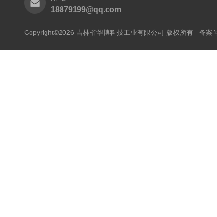
18879199@qq.com
Copyright©2026 吉林省华博科技工业有限公司 版权所有
备案号