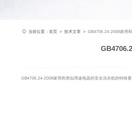
当前位置：
首页
>
技术文章
>
GB4706.24-200
GB470
GB4706.24-2008家用和类似用途电器的安全洗衣机的特殊