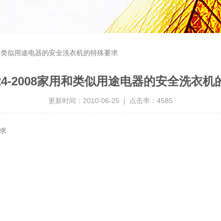
8家用和类似用途电器的安全洗衣机的特殊要求
6.24-2008家用和类似用途电器的安全洗衣
更新时间：2010-06-25 | 点击率：4585
要求