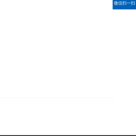
微信扫一扫