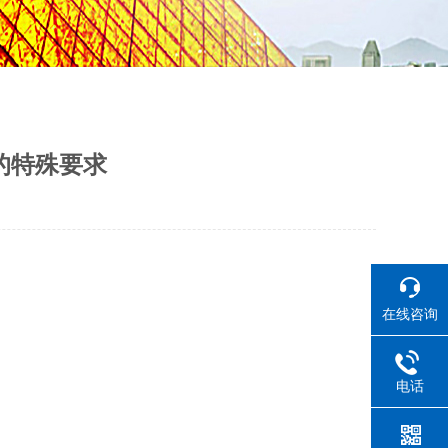
机的特殊要求
在线咨询
电话