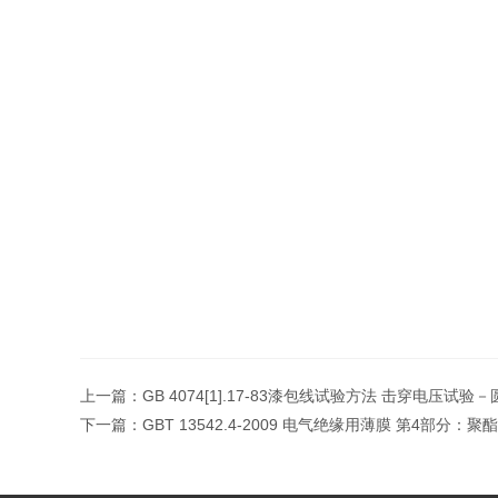
上一篇：
GB 4074[1].17-83漆包线试验方法 击穿电压试验
下一篇：
GBT 13542.4-2009 电气绝缘用薄膜 第4部分：聚