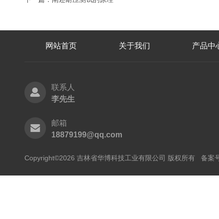
网站首页
关于我们
产品中
联系人
李先生
邮箱
18879199@qq.com
Copyright©2026 吉林省华博科技工业有限公司 版权所有
备案号