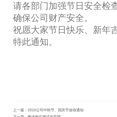
请各部门加强节日安全检
确保公司财产安全。
祝愿大家节日快乐、新年
特此通知。
吉林省华洋
二0一0年
上一篇：
2010公司中秋节、国庆节放假通知
下一篇：
阐述耐压测试的原理