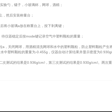
实验勺，镊子，小玻璃杯，网球，酒精；
上，然后安装称量台；
后将小玻璃a放在称重台上，按下剥离键；
，待仪器稳定后按mode键记录空气中塑料颗粒的重量；
a，关闭网球，用酒精清洗网球和水中的塑料颗粒，防止塑料颗粒产生将
料颗粒的重量为-0.455g，仪器自动计算结果并显示密度为0.930g/
结果是0.936g/cmᶾ，第三次测试的结果是0.930g/cmᶾ。两次