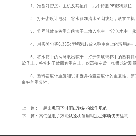
1、准备好密度计主机及其配件，几个待测PE塑料颗粒，
2、打开密度计电源，将水箱加清水至划线处，放在主机
3、将网球放在称重台的篮子上放入水中，*没入水中，然
4、用实验勺将6.335g塑料颗粒放入称重台上的玻璃a中
5、将水箱中的网球取出晾干，打开倒玻璃杯中的塑料颗粒
篮子上，将空杯子放回称重台上。仪器稳定后，按模式键测量水中塑
6、塑料密度计重复测试步骤并检查密度计的重复性。第二次测试的
良好的重复性。
上一篇：
一起来巩固下淋雨试验箱的操作规范
下一篇：
高低温电子万能试验机使用时这些事项仍需注意