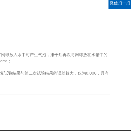
微信扫一扫
网球放入水中时产生气泡，排干后再次将网球放在水箱中的
cmᶾ；
重复试验结果与第二次试验结果的误差较大，仅为0.006，具有