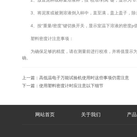
2、放置泥杯或称量溶液杯，按“校准/剥离”键，显示为“0.0”或
3、将泥浆或被测溶液倒入杯中，直至满，盖上盖子，除去
4、按“重量/密度”键切换开关，显示室温下溶液的密度p
塑料密度计注意事项：
为确保足够的精度，请在测量前进行校准，并将值显示为“0.
确。
上一篇：
高低温电子万能试验机使用时这些事项仍需注意
下一篇：
使用塑料密度计时应注意以下细节
网站首页
关于我们
产品