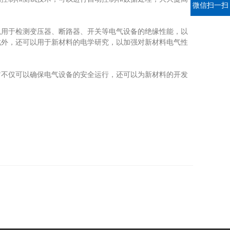
微信扫一扫
用于检测变压器、断路器、开关等电气设备的绝缘性能，以
此外，还可以用于新材料的电学研究，以加强对新材料电气性
不仅可以确保电气设备的安全运行，还可以为新材料的开发