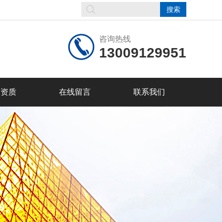
咨询热线
13009129951
誉资质
在线留言
联系我们