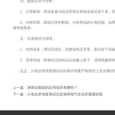
四、数据记录与分析：
1、记录数据：将设备显示的击穿电压和电流值记录下来，同
2、分析结果：根据记录的数据，分析样品的介电性能。如果
缘性能差异。
五、结束测试与清理：
1、关闭设备：测试完成后，先降低电压至零，然后按下设备
2、清理现场：将测试过的样品从电极上取下，清理电极和测
总之，介电击穿强度测试仪的操作需要严格按照上述步骤进行
上一篇：
淋雨试验箱的应用场景有哪些？
下一篇：
介电击穿强度测试仪是保障电气安全的重要防线