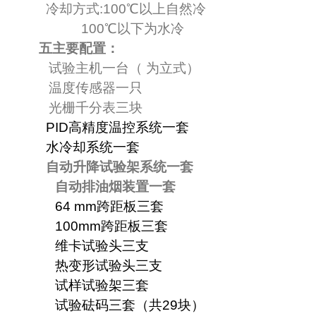
冷却方式
:100℃
以上自然冷
100℃
以下为水冷
五
主要配置：
试验主机一台
（
为立式
）
温度传感器一只
光栅千分表三块
PID
高精度温控系统一套
水冷却系统一套
自动升降试验架系统一套
自动排油烟装置一套
64 mm
跨距板三套
100mm
跨距板三套
维卡试验头三支
热变形试验头三支
试样试验架三套
试验砝码三套（共
29
块）