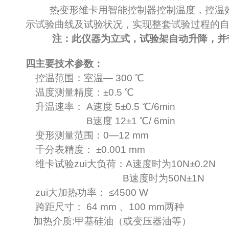
热变形维卡用智能控制器控制温度，控温
示试验曲线及试验状况，实现整套试验过程的自动
注：此仪器为立式，试验架自动升降，并
四
主要技术参数：
控温范围：
室温
—
300 ℃
温度测量精度：
±0.5 ℃
升温速率：
A
速度
5±0.5 ℃/6min
B
速度
12±1 ℃/ 6min
变形测量范围：
0—12 mm
千分表精度：
±0.001 mm
维卡试验zui大负荷：
A
速度时为
10N±0.2N
B
速度时为
50N±1N
zui大加热功率：
≤4500 W
跨距尺寸：
64 mm
、
100 mm
两种
加热介质
:
甲基硅油
（
或变压器油等
）