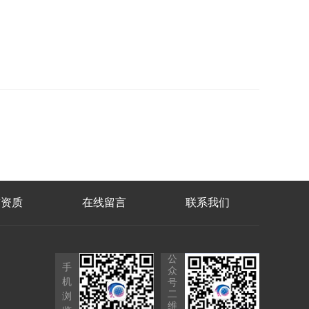
誉资质
在线留言
联系我们
公
手
众
机
号
二
浏
维