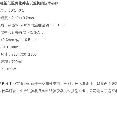
橡塑低温脆化冲击试验机
的
技术参数：
：-30℃--0℃
：2m/s ±0.2m/s
，试验3min时间内温度波动：＜±0.5℃
器中心到夹持器下端距离：
.3mm 或11±0.5mm
6±0.1mm5、
寸：720×700×1380
积：700ml
1100W
博科技工业有
限公司位于吉林省长春市，公司为技术型企业，是集自主研
内较早研发、生产试验机及各种试验仪器的科技型企业，公司建立了适应