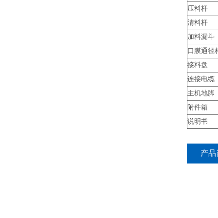
压料杆
清料杆
加料漏斗
口膜通径
接料盘
连接电缆
主机地脚
附件箱
说明书
产品