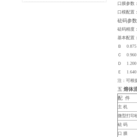
口膜参数：挤
口模配置：Φ2
砝码参数
砝码精度：
基本配置：
Ｂ 0.87
Ｃ 0.96
Ｄ 1.20
Ｅ 1.64
注：可根
五
熔体
配 件
主 机
微型打印
砝 码
口 膜