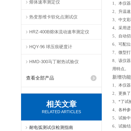
熔体速率测定仪
1、本仪
2、升温
热变形维卡软化点测试仪
3、中文
4、采用
HRZ-400B熔体流动速率测定仪
5、自动
6、可配
HQY-96 球压痕硬度计
7、微型
8、该仪
HMD-300马丁耐热试验仪
用特点。
新增功能
查看全部产品
1、本仪
2、更换
3、*了
相关文章
4、各种
RELATED ARTICLES
5、试验
6、试验
耐电弧测试仪检测指南