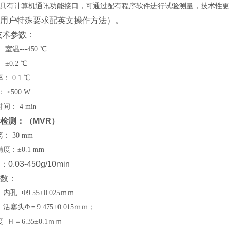
器具有计算机通讯功能接口，可通过配有程序软件进行试验测量，技术性更
用户特殊要求配英文操作方法）。
技术参数：
：
室温
---4
5
0 ℃
±0.2 ℃
 0.1 ℃
 ≤500 W
： 4 min
检测：
（MVR）
 30 mm
度：±0.1 mm
.03-450g/10min
数：
孔 Φ9.55±0.025ｍｍ
塞头Φ＝9.475±0.015ｍｍ；
Ｈ＝6.35±0.1ｍｍ