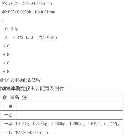
出孔Φ＝2.095±0.005ｍｍ
.095±0.005/Φ1.18±0.01mm
：
±０.５％
 Ａ 0.325 ＫＧ（含压料杆）
5 ＫＧ
0 ＫＧ
0 ＫＧ
0 ＫＧ
据用户要求加配备砝码
流动速率测定仪
主要配置及附件：
数 量
备 注
一台
机
一台
一套
0.325kg、0.875kg、0.960kg、1.200kg、1.640kg（可加配）
一只
Φ2.095±0.005ｍｍ