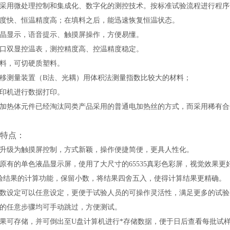
器采用微处理控制和集成化、数字化的测控技术。
按标准试验流程进行程序
速度快、恒温精度高；在填料之后，能迅速恢复恒温状态。
彩晶显示，语音提示、触摸屏操作，方便易懂。
进口双显控温表，测控精度高、控温精度稳定。
切料，可切硬质塑料。
位移测量装置（B法、光耦）用体积法测量指数比较大的材料；
打印机进行数据打印。
器加热体元件已经淘汰同类产品采用的普通电加热丝的方式，而采用稀有
特点：
器升级为触摸屏控制，方式新颖，操作便捷简便，更具人性化。
了原有的单色液晶显示屏，使用了大尺寸的65535真彩色彩屏，视觉效果
试验结果的计算功能，保留小数，将结果四舍五入，使得计算结果更精确。
参数设定可以任意设定，更便于试验人员的可操作灵活性，满足更多的试验
中的任意步骤均可手动跳过，方便测试。
结果可存储，并可倒出至U盘计算机进行*存储数据，便于日后查看每批试