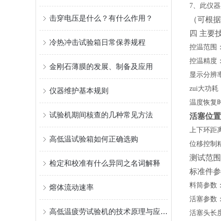
7、此仪
击穿电压是什么？有什么作用？
（可根据
四
主要
冷热冲击试验箱日常保养规程
控温范围
控温精度： 
金刚石薄膜的发展、制备及应用
显示分辨率：
zui大功耗：
仪器维护基本规则
温度恢复时间
试验机期间核查的几种常见方法
活塞位置
上下环距离：
高低温试验箱如何正确选购
位移控制精
测试范围：0
检定和校准有什么异同之名词解释
标准件参
料筒参数：内
熔体流动速率
活塞参数：活
高低温疲劳试验机的技术原理与应用实践
活塞头长度 