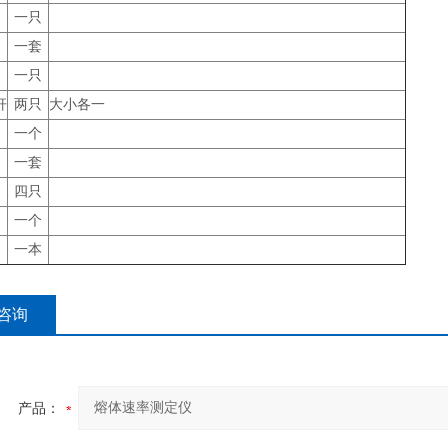
一只
一套
一只
杆
两只
大小各一
一个
一套
四只
一个
一本
咨询
产品：