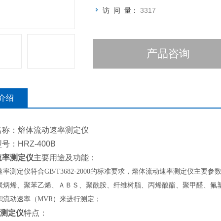
访 问 量：
3317
产品咨询
介绍
名称：熔体流动速率测定仪
号：HRZ-400B
速率测定仪
主要用途及功能：
率测定仪符合GB/T3682-2000的标准要求，熔体流动速率测定仪主要参数同时
聚炳烯、聚苯乙烯、ＡＢＳ、聚酰胺、纤维树脂、丙烯酸酯、聚甲醛、氟塑
积流动速率（MVR）来进行测定；
测定仪
特点：