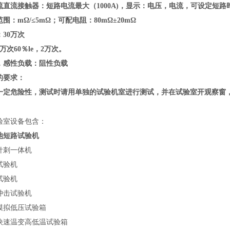
流直流接触器
：短路电流最大
（
1000A)
，显示：电压，电流，可设定短路
范围：
mΩ/≤5mΩ
；可配电阻：
80
mΩ
±20
mΩ
：
30万次
5万次60％le，2万次。
，感性负载：阻性负载
的要求：
一定危险性，测试时请用单独的试验机室进行测试，并在试验室开观察窗
验室设备包含：
池短路试验机
针刺一体机
试验机
试验机
冲击试验机
模拟低压试验箱
快速温变高低温试验箱