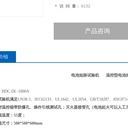
访 问 量：
6132
产品咨询
介绍
电池短路试验机
温控型电池
：
HDC
-DL-1000
A
试验机满足
UN38.3、IEC62133、UL1642、UL2054、GB/T18287、JISC871
密温控箱带防爆孔、操作引线测试孔；灭火器接管孔（电池起火可以人工
箱
温度：
55度；
箱尺寸：
500*500*600mm