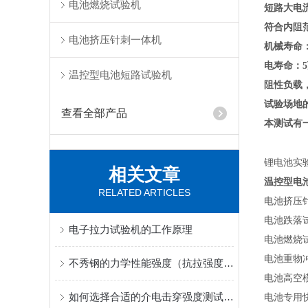
电池燃烧试验机
短路
大电
符合内阻
电池挤压针刺一体机
机械寿命
电寿命：
温控型电池短路试验机
阻性负载
试验场地
查看全部产品
本测试有
锂电池实
相关文章
温控型电
RELATED ARTICLES
电池挤压
电池跌落
电子拉力试验机的工作原理
电池燃烧
电池重物
不秀钢的力学性能强度（抗拉强度、屈服强度）
电池高空
如何选择合适的介电击穿强度测试仪？
电池专用