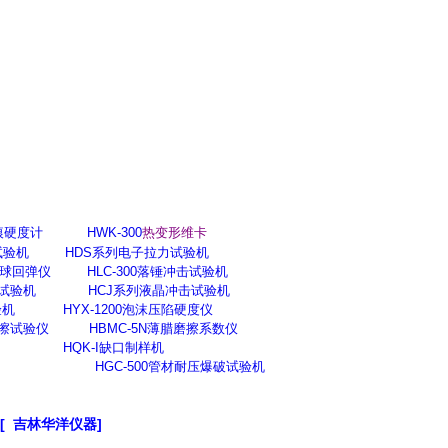
痕硬度计
HWK-300
热变形维卡
试验机
HDS
系列电子拉力试验机
球回弹仪
HLC-300
落锤
冲击试验机
试验机
HCJ
系列液晶冲击试验机
验机
HYX-1200
泡沫压陷硬度仪
擦
试验仪
HBMC-5N
薄腊磨擦系数仪
HQK-I
缺口制样机
HGC-500
管材耐压爆破试验机
[
吉林华洋仪器]