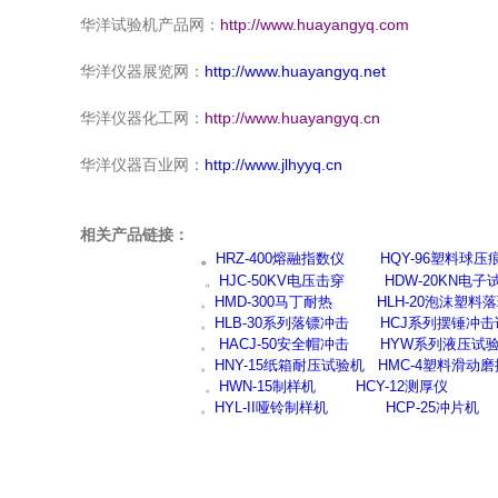
华洋试验机产品网：
http://www.huayangyq.com
华洋仪器展览网：
http://www.huayangyq.net
华洋仪器化工网：
http://www.huayangyq.cn
华洋仪器百业网：
http://www.jlhyyq.cn
相关产品链接：
。
HRZ-400
熔融指数仪
HQY-96
塑料球压
。
HJC-50KV
电压击穿
HDW-20KN
电子
。
HMD-300
马丁耐热
HLH-20
泡沫塑料落
。
HLB-30
系列落镖冲击
HCJ
系列摆锤冲击
。
HACJ-50
安全帽冲击
HYW
系列液压试
。
HNY-15
纸箱耐压试验机
HMC-4
塑料滑动磨
。
HWN-15
制样机
HCY-12
测厚仪
。
HYL-II
哑铃制样机
HCP-25
冲片机