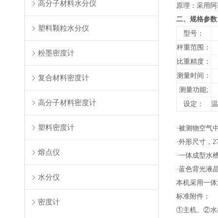
高分子材料水分仪
原理：采用阿
二、规格参数
塑料颗粒水分仪
型号：
秤重范围：
粉墨密度计
比重精度：
0
测量时间：
复合材料密度计
测量功能;
高分子材料密度计
设定：
温
塑料密度计
·被测物空气中
·外形尺寸，270
熔点仪
·一体成型水槽尺寸
·蓝色背光液
水分仪
本机采用一体
标准附件：
密度计
①主机、②水