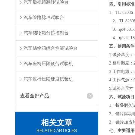
汽车后视镜翻转试验台
四、
引用标准
1、
TL
-82
汽车管路脉冲试验台
2、
TL
82
3、qc/t 5
汽车储物箱分拣控制台
4、q/baic
五、
使用条件
汽车储物箱综合性能试验台
1 试验温度：-
汽车座椅压陷疲劳试验机
2 相对湿度：2
3 工作电源：22
汽车座椅压陷硬度试验机
4 工作气源：0.
5.试验台尺寸：
查看全部产品
六、
试验项目
1
、
折叠耐久试
2
、
镜片驱动
相关文章
3
、
镜片加热
RELATED ARTICLES
七、
主要适用