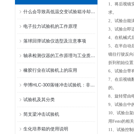
1
、
将后视镜
什么会导致高低温交变试验箱冷却迟缓
求。
2
、
试验台能
电子拉力试验机的工作原理
3
、
试验台即
4
、
在机械式
落球回弹试验仪选型及注意事项
5
、
在半自动
镜往行驶反向
轴承检测仪器的工作原理与工业质量检测应用
折到初始位置
橡胶行业在试验机上的应用
6
、
试验台带
7
、
在后视镜
华博HLC-300落锤冲击试验机：非金属材料抗冲击性能的检测基石
的。
8
、
旋转臂由
试验机及其分类
9
、
试验台中
10
、
试验台架
简支梁冲击试验机
用Festo
生化培养箱的使用说明
11
、
试验控制