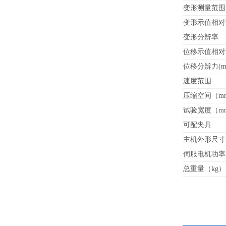
变形测量范围
变形
示值相对
变形分辨
率
位移示值相对
位移分辨力(m
速度范围
压缩空间
（m
试验宽度
（m
可配夹具
主机外形尺寸
伺服
电机功率
总重量（kg）