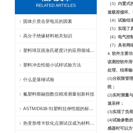
（3）内置式
RELATED ARTICLES
速载荷循环、
（4）试验结
固体介质击穿电压的因素
（5）实现了
高分子绝缘材料相关知识
（6）电气控
（7）具有网
塑料球压痕洛氏硬度计的应用领域有哪些？
4. 软件主要
该测控软件用
塑料冲击性能小试样试验方法
处理、结果输
(1)分权限
什么是落锤试验
统；
氟塑料熔融指数仪精准测量创新科技
(2)实时测
速采样；
ASTM/D638-91塑料拉伸性能的标准试验方法（中文标准）
(3)实现了
(4)试验参
热变形维卡软化点测试仪成为材料热性能评估的优选设备
感器时可以方