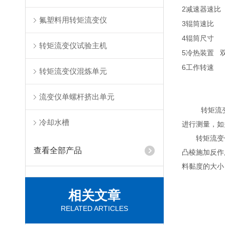
2
减速器速比
氟塑料用转矩流变仪
3
1
辊筒速比
4
Φ
辊筒尺寸
转矩流变仪试验主机
5
冷热装置
6
2
工作转速
转矩流变仪混炼单元
流变仪单螺杆挤出单元
转矩流
冷却水槽
进行测量，如
转矩流变仪
查看全部产品
凸棱施加反作
料黏度的大小
相关文章
RELATED ARTICLES