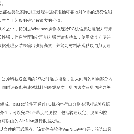
等。
点是能在类似实际加工过程中连续准确可靠地对体系的流变性能
和生产工艺条的确定有很大的价值。
之中，特别是Windows操作系统给PC机信息处理能力带来
柔性强，信息管理和处理能力强等诸多特点，使用极其方便并
数据处理及结果输出快捷高效，并能对材料表观粘度与剪切速
当原料被送至筒的2/3处时逐步增塑，进入到筒的剩余部分内
，同时设备也完成对材料的表观粘度与剪切速度及剪切应力关
n组成。plastic软件可通过PC机的串行口分别实现对试验数据
齐全，可以完成6路温度的测控，包括转速设定、测量和控
以由的WinNian进行数据处理。
文件的形式保存。该文件在软件WinNian中打开，筛选出具