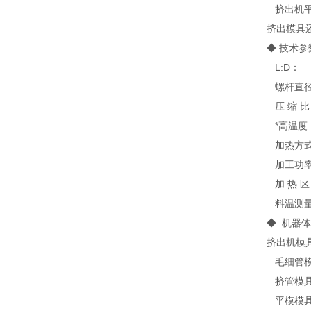
挤出机平
挤出模具
◆ 技术参
L:D：
螺杆直
压 缩 比
*高温度
加热方
加工功率
加 热 
料温测
◆ 机器体
挤出机模
毛细管模具
挤管模具
平模模具：