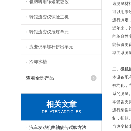
氟塑料用转矩流变仪
速测量材
可以用来
转矩流变仪试验主机
进行测定
近年来，
转矩流变仪混炼单元
的革命性
能获得更
流变仪单螺杆挤出单元
率关系测
冷却水槽
二、
微机
本设备配
查看全部产品
被均化，
系的测量
本设备支持
相关文章
进行采集
RELATED ARTICLES
制，扭矩
当改变挤
汽车发动机曲轴疲劳试验方法