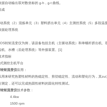
据自动输出双对数坐标的 g-h，g-t 曲线。
组成
驱动系统（2）混炼单元（3）塑料挤出单元（4）主测控系统（5）多段温度
数据处理系统
ylab OS转矩流变仪为例，该设备包括主机（主驱动系统）和单螺杆挤出
粒机、水槽（后处理系统）等外接装置。[1]
技术指标
动式测控主机平台
300转矩流变仪
应用：
以用来研究热塑性材料的热稳定性、剪切稳定性、流动和塑化行为，其zu
行测定，还可以完成热固性材料的固化特性测试。
300转矩流变仪
技术参数：
： 4.4kw
 1500 rpm