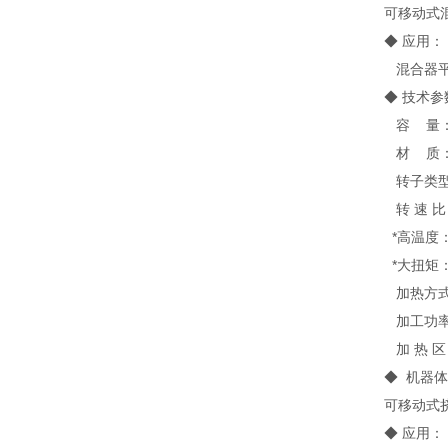
可移动式
◆ 应用：
混合器平
◆ 技术参
容 量
材 质：
转子类型
转 速 
*高温度
*大扭矩
加热方
加工功率
加 热 
◆ 机器体
可移动式
◆ 应用：