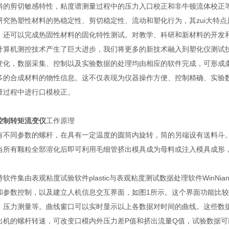
料的剪切敏感特性，粘度谱测量过程中的压力入口校正和非牛顿流体校正
研究热塑性材料的热稳定性、剪切稳定性、流动和塑化行为，其zui大特
，还可以完成热固性材料的固化特性测试。对教学、科研和新材料的开发
计算机测控技术产生了巨大进步，我们将更多的新技术融入到塑化仪测试技术
变化，数据采集、控制以及实验数据的处理均由相应的软件完成，可形成
多的合成材料的物性信息。这不仅表现为仪器操作方便、控制精确、实验
量过程中进行口模校正。
控制转矩流变仪
工作原理
有不同参数的螺杆，在具有一定温度的圆筒内旋转，筒的另端设有送料斗。
当所有颗粒全部溶化后即可利用毛细管挤出模具成为母料或注入模具成形
。
软件集由表观粘度试验软件plastic与表观粘度测试数据处理软件WinNia
和参数控制，以及建立人机信息交互界面，如图1所示。这个界面功能比较
、压力测量等。曲线窗口可以实时显示以上各数据对时间的曲线。这些数据可
出机的螺杆转速，可改变口模内外压力差P值和挤出流量Q值，试验数据可以