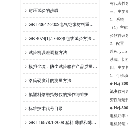
有代表性数
耐压试验的步骤
三、主要
1、系统
GBT23642-2009电气绝缘材料重复性冲击试验
（1）主
验软件及
GB 4074[1].17-83漆包线试验方法 击穿电压试验－圆线
2、配置
以Pol
试验机误差调整方法
系统、切
模拟尘境：防尘试验箱在产品质量保证中的关键作用
四、主要
1、可移
洛氏硬度计的测量方法
◆
Hzj-
可
流变仪
氟塑料熔融指数仪的操作与维护
变性能进
◆
Hzj-
标准技术代号目录
电机功率
GBT 16578.1-2008 塑料 薄膜和薄片 耐撕裂性能的测定 第1部分 裤形撕裂法
电机转速：