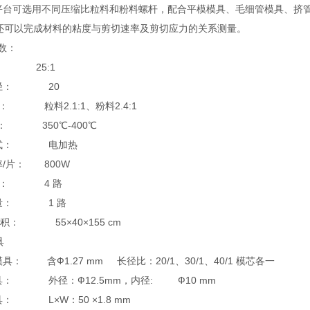
台可选用不同压缩比粒料和粉料螺杆，配合平模模具、毛细管模具、挤管
还可以完成材料的粘度与剪切速率及剪切应力的关系测量。
数：
 25:1
径： 20
： 粒料2.1:1、粉料2.4:1
： 350℃-400℃
式： 电加热
/片： 800W
区： 4 路
量： 1 路
积： 55×40×155 cm
具
： 含Ф1.27 mm 长径比：20/1、30/1、40/1 模芯各一
： 外径：Ф12.5mm，内径: Ф10 mm
 L×W：50 ×1.8 mm