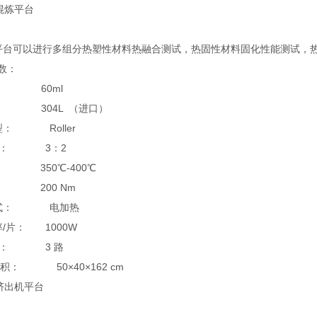
混炼平台
台可以进行多组分热塑性材料热融合测试，热固性材料固化性能测试，热
数：
： 60ml
 304L （进口）
： Roller
比： 3：2
： 350℃-400℃
： 200 Nm
式： 电加热
/片： 1000W
区： 3 路
积： 50×40×162 cm
挤出机平台