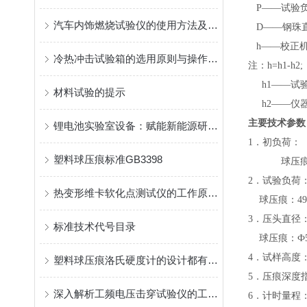
P——试验负
汽车内饰燃烧试验仪的使用方法及注意事项
D——钢珠直
h——校正机
冷热冲击试验箱的选用原则与操作方法
注：
h=h1-h2;
h1——试验
材料试验的提示
h2——仪器
主要技术参数
锂电池实验室设备：赋能新能源研发，筑牢电池安全基石
1．初负荷：
塑料球压痕标准GB3398
球压痕：
2．试验负荷
热变形维卡软化点测试仪的工作原理与材料性能评估应用
球压痕：49N、
3．压头直径
标准技术代号目录
球压痕：Ф5
4．试样高度：
塑料球压痕洛氏硬度计的设计都有哪些特点？
5．压痕深度指
深入解析工频电压击穿试验仪的工作原理与应用
6．计时量程：1