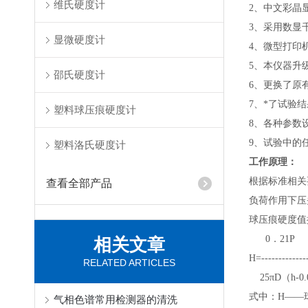
维氏硬度计
2、中文彩晶
3、采用数显
显微硬度计
4、微型打印
5、本仪器升
邵氏硬度计
6、更换了原
7、*了试验
塑料球压痕硬度计
8、各种参数
9、试验中的
塑料洛氏硬度计
工作原理：
根据标准相关
查看全部产品
负荷作用下压
球压痕硬度值
0．21P
相关文章
H=--------------
RELATED ARTICLES
25πD（h-0.
式中：
H——球
气相色谱常用检测器的清洗