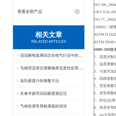
ISO 306_
查看全部产品
GB/T1634
-2
ISO 75
_20
GB8802
《硬
相关文章
ASTM D 152
RELATED ARTICLES
ASTM D648-
HWK-300
技
说说耐电弧测试仪在电气行业中的应用
1、温度控制
2、温度测量
毛细管流变仪测量物质流变性应用介绍
3、匀速升温速率
4、高精度数
洛氏硬度计的测量方法
5、变形测量
长春市疲劳压陷硬度测定仪
6、变形测
7、软化点(
气相色谱常用检测器的清洗
8、热变形弯曲正
9、zui大加