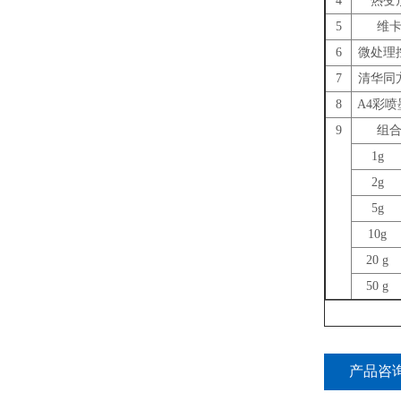
4
热变
5
维
6
微处理
7
清华同
8
A4彩
9
组
1g
2g
5g
10g
20 g
50 g
产品咨