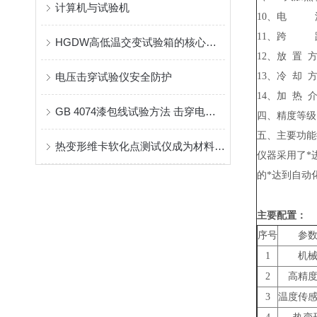
计算机与试验机
10、电 
11、跨 距：
HGDW高低温交变试验箱的核心参数解析
12、放 置
电压击穿试验仪安全防护
13、冷 却 
14、加 热 
GB 4074漆包线试验方法 击穿电压试验－圆线
四、精度等级
五、主要功能
热变形维卡软化点测试仪成为材料热性能评估的优选设备
仪器采用了*
的*达到自动
主要配置：
序号
参
1
机
2
高精
3
温度传感器